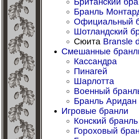
Британский бра
Бранль Монтар
Официальный 
Шотландский б
Сюита
Bransle 
Смешанные бранл
Кассандра
Пинагей
Шарлотта
Военный бранл
Бранль Аридан
Игровые бранли
Конский бранль
Гороховый бра