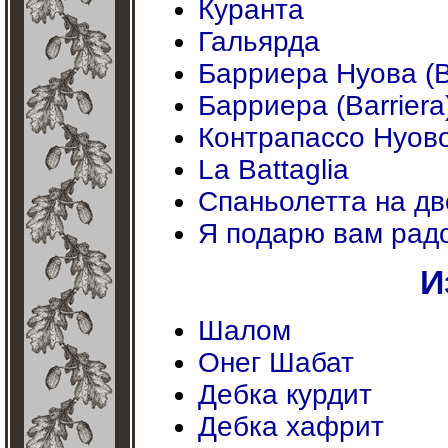
Куранта
Гальярда
Барриера Нуова (B
Барриера (Barriera
Контрапассо Нуово
La Battaglia
Спаньолетта на дво
Я подарю вам рад
И
Шалом
Онег Шабат
Дебка курдит
Дебка хафрит