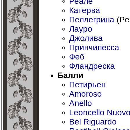
Реале
Катерва
Пеллегрина
(Pel
Лауро
Джолива
Принчипесса
Феб
Фландреска
Балли
Петирьен
Amoroso
Anello
Leoncello Nuov
Bel Riguardo