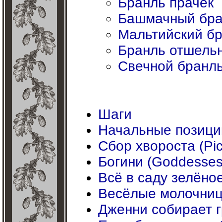
Бранль прачек
Башмачный бра
Мальтийский б
Бранль отшель
Свечной бранл
Шаги
Начальные позици
Сбор хвороста (Pick
Богини (Goddesses
Всё в саду зелёно
Весёлые молочни
Дженни собирает 