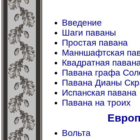
Введение
Шаги паваны
Простая павана
Манншафтская па
Квадратная паван
Павана графа Сол
Павана Дианы Скр
Испанская павана
Павана на троих
Европ
Вольта