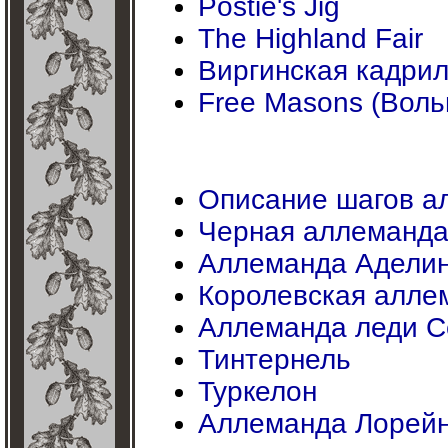
Postie's Jig
The Highland Fair
Виргинская кадрил
Free Masons (Вол
Описание шагов а
Черная аллеманд
Аллеманда Адели
Королевская алле
Аллеманда леди С
Тинтернель
Туркелон
Аллеманда Лорей