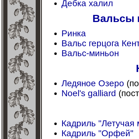
Дебка халил
Вальсы 
Ринка
Вальс герцога Кен
Вальс-миньон
Ледяное Озеро
(по
Noel's galliard
(пост
Кадриль "Летучая
Кадриль "Орфей"