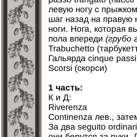
левую ногу с прыжком
шаг назад на правую 
ноги. Нога, которая в
пола впереди
(грубо 
Trabuchetto (тарбукет
Гальярда cinque passi
Scorsi (скорси)
1 часть:
К и Д:
Riverenza
Continenza лев., зате
За два seguito ordina
они берутся за руки, Д