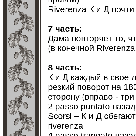
Riverenza К и Д почти
7 часть:
Дама повторяет то, чт
(в конечной Riverenza 
8 часть:
К и Д каждый в свое л
резкий поворот на 18
сторону (вправо - три
2 passo puntato назад
Scorsi – К и Д сбегают
riverenza
4 passo trangato наза