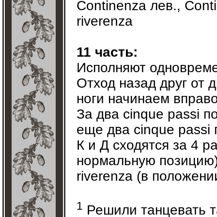
Continenza лев., Cont
riverenza
11 часть:
Исполняют одновреме
Отход назад друг от др
ноги начинаем вправ
За два cinque passi п
еще два cinque passi
К и Д сходятся за 4 p
нормальную позицию
riverenza (в положени
1
Решили танцевать та