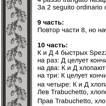
За 2 seguito ordinario
9 часть:
Повтор части 8, но н
10 часть:
К и Д 4 быстрых Spezz
на раз: Д целует кон
на два: К и Д хлопают
на три: К целует конч
на четыре: К и Д хло
Лев Trabuchetto, хло
Прав Trabuchetto, хл