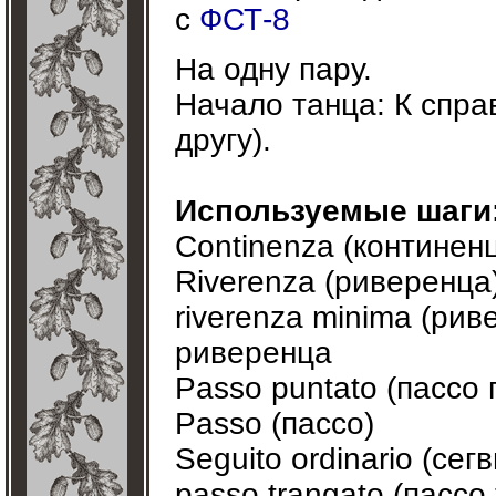
с
ФСТ-8
На одну пару.
Начало танца: К спра
другу).
Используемые шаги
Continenza (континен
Riverenza (риверенца
riverenza minima (ри
риверенца
Passo puntato (пассо 
Passo (пассо)
Seguito ordinario (сег
passo trangato (пассо