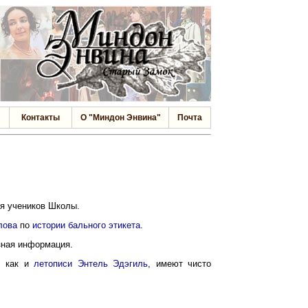
Контакты
О "Миндон Энвина"
Почта
ля учеников Школы.
лова
по
истории бального этикета
.
зная информация.
, как и
летописи Энтель Эдэгиль
, имеют чисто