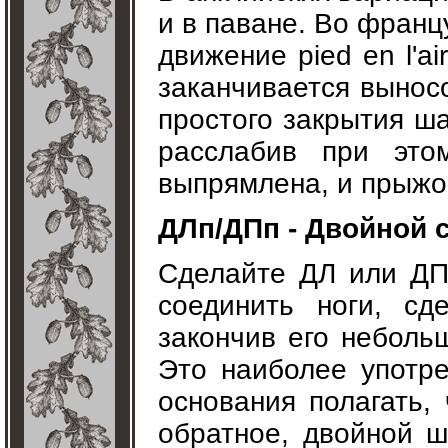
и в паване. Во франц
движение pied en l'ai
заканчивается вынос
простого закрытия ша
расслабив при это
выпрямлена, и прыжо
ДЛп/ДПп - Двойной 
Сделайте ДЛ или ДП.
соединить ноги, сд
закончив его небольш
Это наиболее употр
основания полагать, 
обратное, двойной ш