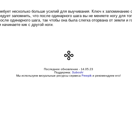
ребует несколько больше усилий для выучивания. Ключ к запоминанию с
ледует запомнить, что после одинарного шага вы не меняете ногу для то
после одинарного шага, так чтобы она была слегка оторвана от земли и 
 начинаете кик с другой ноги.
Последнее обновление -
14.05.23
Поддержка:
Suboshi
Мы используем визуальные ресурсы сервиса
Freepik
и рекомендуем его!