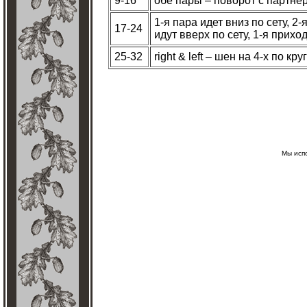
9-16
обе пары – поворот с партне
1-я пара идет вниз по сету, 2
17-24
идут вверх по сету, 1-я приход
25-32
right & left – шен на 4-х по кр
Мы исп