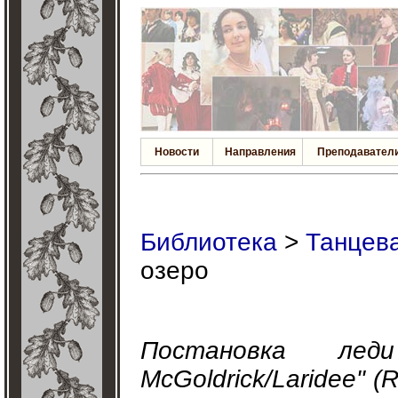
Новости
Направления
Преподавател
Библиотека
>
Танцева
озеро
Постановка ле
McGoldrick/Laridee" 