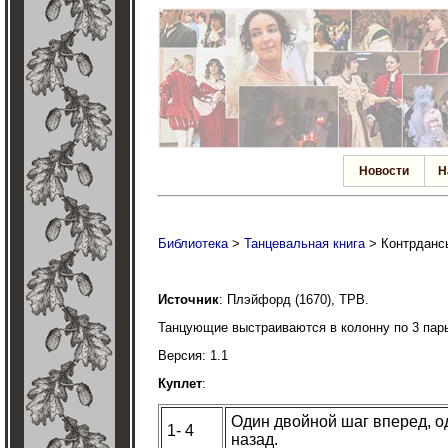
Новости
Н
Библиотека
>
Танцевальная книга
> Контрданс
Источник
: Плэйфорд (1670), TPB.
Танцующие выстраиваются в колонну по 3 пар
Версия: 1.1
Куплет
:
Один двойной шаг вперед, о
1- 4
назад.