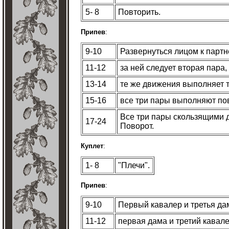
5- 8
Повторить.
Припев
:
9-10
Развернуться лицом к партн
11-12
за ней следует вторая пара,
13-14
те же движения выполняет т
15-16
все три пары выполняют по
Все три пары скользящими 
17-24
Поворот.
Куплет
:
1- 8
"Плечи".
Припев
:
9-10
Первый кавалер и третья да
11-12
первая дама и третий кавале