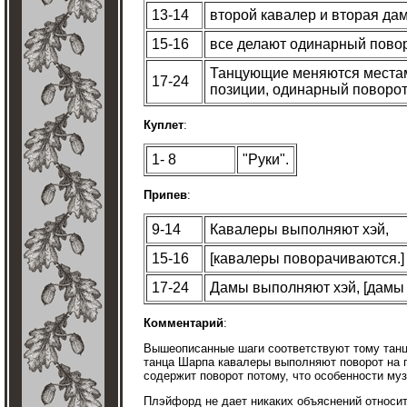
13-14
второй кавалер и вторая да
15-16
все делают одинарный повор
Танцующие меняются местам
17-24
позиции, одинарный поворот
Куплет
:
1- 8
"Руки".
Припев
:
9-14
Кавалеры выполняют хэй,
15-16
[кавалеры поворачиваются.]
17-24
Дамы выполняют хэй, [дамы
Комментарий
:
Вышеописанные шаги соответствуют тому танцу
танца Шарпа кавалеры выполняют поворот на п
содержит поворот потому, что особенности му
Плэйфорд не дает никаких объяснений относит