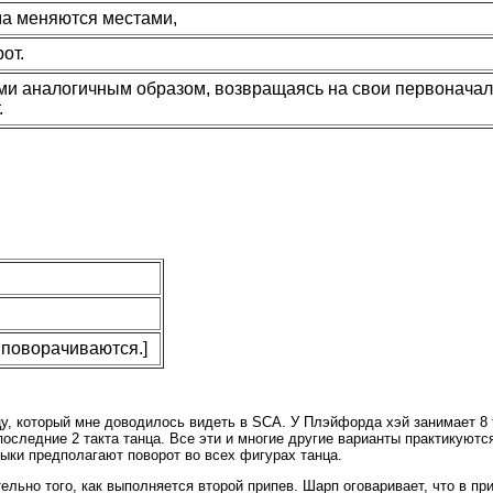
ма меняются местами,
от.
и аналогичным образом, возвращаясь на свои первонача
.
 поворачиваются.]
, который мне доводилось видеть в SCA. У Плэйфорда хэй занимает 8 
оследние 2 такта танца. Все эти и многие другие варианты практикуютс
зыки предполагают поворот во всех фигурах танца.
ельно того, как выполняется второй припев. Шарп оговаривает, что в п