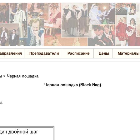
аправления
Преподаватели
Расписание
Цены
Материалы
ы > Черная лошадка
Черная лошадка (Black Nag)
ы.
дин двойной шаг