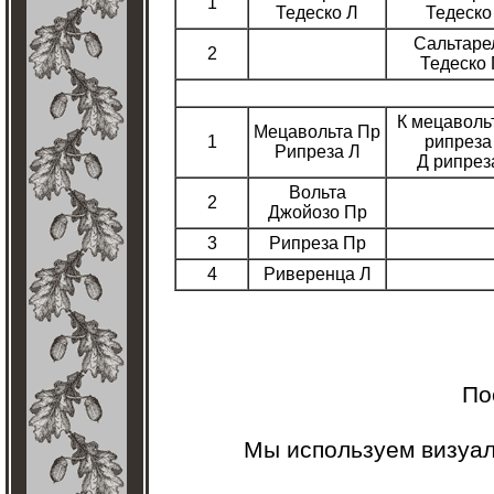
1
Тедеско Л
Тедеско
Сальтаре
2
Тедеско
К мецаволь
Мецавольта Пр
1
рипреза
Рипреза Л
Д рипрез
Вольта
2
Джойозо Пр
3
Рипреза Пр
4
Риверенца Л
По
Мы используем визуа