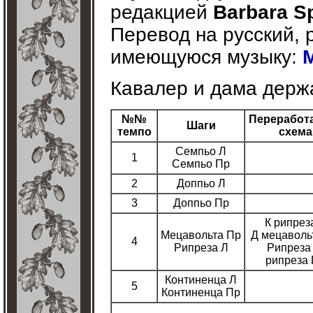
редакцией
Barbara Sp
Перевод на русский, 
имеющуюся музыку:
Кавалер и дама держа
№№
Переработ
Шаги
темпо
схема
Семпьо Л
1
Семпьо Пр
2
Доппьо Л
3
Доппьо Пр
К рипрез
Мецавольта Пр
Д мецаволь
4
Рипреза Л
Рипреза 
рипреза
Континенца Л
5
Континенца Пр