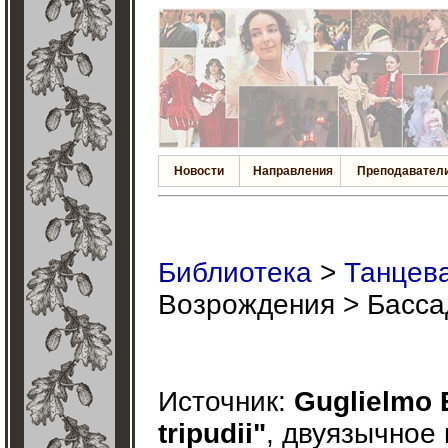
Новости
Направления
Преподавател
Библиотека
>
Танцева
Возрождения > Басса
Источник:
Guglielmo E
tripudii"
, двуязычное