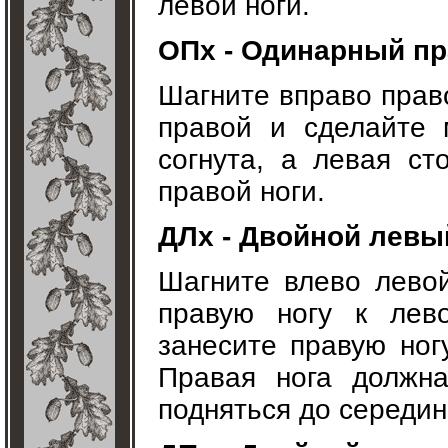
левой ноги.
ОПх - Одинарный пра
Шагните вправо право
правой и сделайте 
согнута, а левая с
правой ноги.
ДЛх - Двойной левый
Шагните влево левой
правую ногу к лев
занесите правую ног
Правая нога должна
подняться до середин