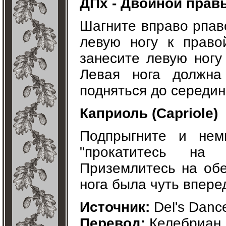
ДПх - Двойной правы
Шагните вправо рпаво
левую ногу к право
занесите левую ногу
Левая нога должна
подняться до середин
Каприоль (Capriole)
Подпрыгните и нем
"прокатитесь на 
Приземлитесь на обе
нога была чуть впере
Источник:
Del's Danc
Перевод:
Келебриан