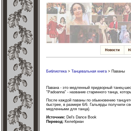
Новости
Н
Библиотека
>
Танцевальная книга
> Паваны
Павана - это медленный придворный танец-шест
"Padoanna" - название старинного танца, кото
После каждой паваны по обыкновению танцуетс
быстрее, в размере 6/6. Гальярды получили с
медленными для танца).
Источник:
Del's Dance Book
Перевод:
Келебриан