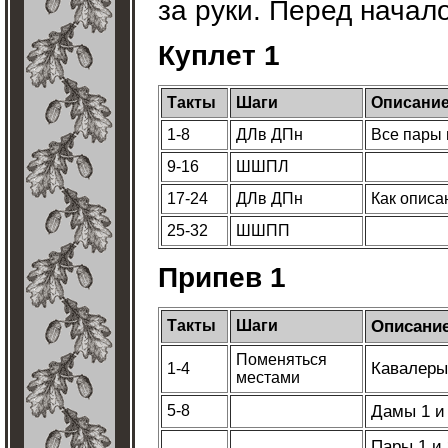
за руки. Перед начало
Куплет 1
Такты
Шаги
Описани
1-8
ДЛв ДПн
Все пары и
9-16
ШШПЛ
17-24
ДЛв ДПн
Как опис
25-32
ШШПП
Припев 1
Описани
Такты
Шаги
Поменяться
Кавалеры
1-4
местами
Дамы 1 и
5-8
Пары 1 и 