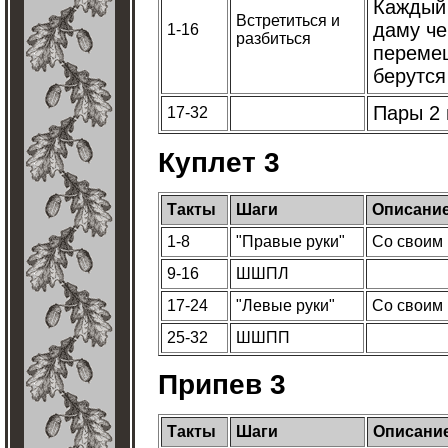
Каждый 
Встретиться и
даму че
1-16
разбиться
перемещ
берутся
Пары 2 
17-32
Куплет 3
Такты
Шаги
Описани
1-8
"Правые руки"
Со своим
9-16
ШШПЛ
17-24
"Левые руки"
Со своим
25-32
ШШПП
Припев 3
Такты
Шаги
Описани