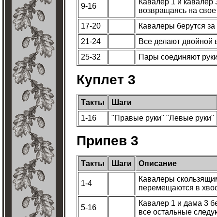
Кавалер 1 и кавалер 3
9-16
возвращаясь на свое
17-20
Кавалеры берутся за 
21-24
Все делают двойной 
25-32
Пары соединяют руки
Куплет 3
Такты
Шаги
1-16
"Правые руки" "Левые руки"
Припев 3
Такты
Шаги
Описание
Кавалеры скользящим
1-4
перемещаются в хвос
Кавалер 1 и дама 3 б
5-16
все остальные следую