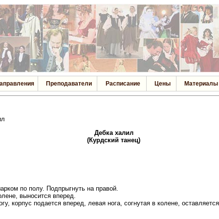
аправления
Преподаватели
Расписание
Цены
Материалы
ил
Дебка халил
(Курдский танец)
арком по полу. Подпрыгнуть на правой.
колене, выносится вперед.
огу, корпус подается вперед, левая нога, согнутая в колене, оставляется