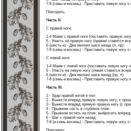
7-8 (семь-и-восемь) - Приставить левую ногу к
Повторить.
Часть II.
С правой ноги.
1-4 Маим с правой ноги (поставить правую ногу
5 - Упасть на правую ногу (правая ставится вс
6 (шесть-и) - Два мелких шага назад (л, пр).
7-8 (семь-и-восемь) - Приставить левую ногу к
С левой ноги.
1-4 Маим с левой ноги (поставить левую ногу н
5 - Упасть на левую ногу (левая ставится вскр
6 (шесть-и) - Два мелких шага назад (пр, л).
7-8 (семь-и-восемь) - Приставить правую ногу 
Часть III.
1 - Удар правой ногой в пол.
2 - Вынести вперед прямую левую ногу, с прош
3 - Вынести вперед прямую правую ногу (с про
4 - Прыжком сесть в глубокое плие.
5 - Прыжком встать из плие, выбросить вперед
6 - Шаг с правой ноги назад.
7-8 (и-семь-восемь) - Приставить левую ногу к
Повторить.