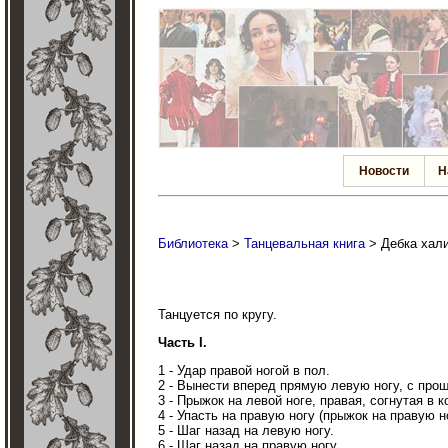
Новости
Н
Библиотека
>
Танцевальная книга
> Дебка хал
Танцуется по кругу.
Часть I.
1 - Удар правой ногой в пол.
2 - Вынести вперед прямую левую ногу, с прош
3 - Прыжок на левой ноге, правая, согнутая в 
4 - Упасть на правую ногу (прыжок на правую н
5 - Шаг назад на левую ногу.
6 - Шаг назад на правую ногу.