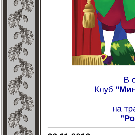
В 
Клуб
"Ми
на тр
"Ро