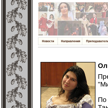
Новости
Направления
Преподавател
Ол
Пр
"М
По
Тан