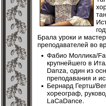
хо
та
Ис
год
Брала уроки и масте
преподавателей во вр
Фабио Моллика/Fabi
крупнейшего в Ита
Danza, один из ос
преподавания и ис
Бернард Гертш/Ber
хореограф, руково
LaCaDance.