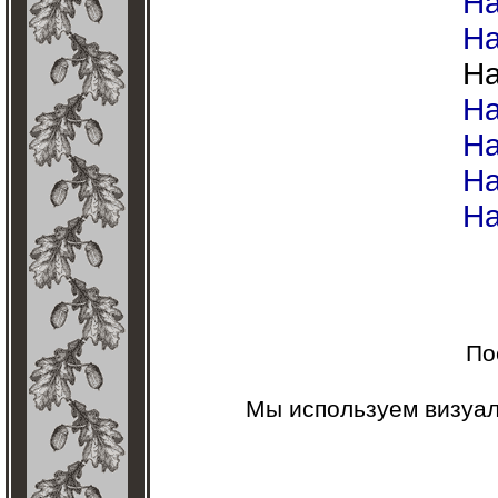
На
На
На
На
На
На
На
По
Мы используем визуа