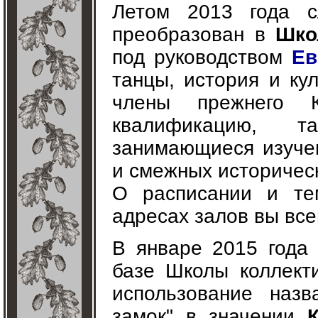
Летом 2013 года 
преобразован в
Шко
под руководством
Ев
танцы, история и ку
члены прежнего 
квалификацию, т
занимающиеся изуче
и смежных историческ
О расписании и тем
адресах залов вы все
В январе 2015 года
базе Школы коллект
использование наз
замок" в значении