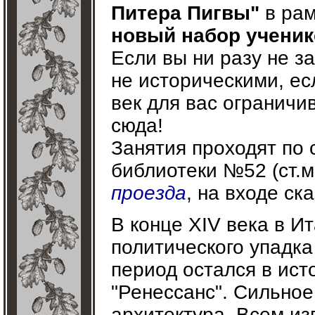
Питера Пигвы"
в рам
новый набор ученик
Если вы ни разу не з
не историческими, ес
век для вас ограничи
сюда!
Занятия проходят по с
библиотеки №52 (ст.
проезда
, на входе ск
В конце XIV века в И
политического упадка
период остался в ист
"Ренессанс". Сильное
архитектура. Всем из