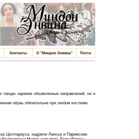
Контакты
О "Миндон Энвина"
Почта
 в танцах заранее объявленных направлений, но и
менная обувь обязательна при любом костюме.
олька Целлариуса, кадрили Лансье и Парижские
 и Контрапассо Нуово, гальярда Леди Илианы