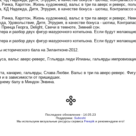
и, Ринка, Карлтон, Жизнь художника), вальс в три па аверс и реверс, п
а, КД Надежда, Дитя, Этрурия, в качестве бонуса - шотиш, Контрапассо
и, Ринка, Карлтон, Жизнь художника), вальс в три па аверс и реверс, Н
да, Удовольствие, Дитя, Этрурия, в качестве бонуса - шотиш, Контрапа
Принца Георга, Delight, Свечи в темноте, Зимний сон.
длера и разбор двух фигур мазурочного котильона. Если будут желающи
длера и разбор двух фигур мазурочного котильона. Если будут желающи
мы исторического бала на Зилантконе-2012.
иуса, вальс аверс-реверс, Ггльярда леди Илианы, гальярды импровизаци
та, канарио, гальярды, Слава Любви. Вальс в три па аверс-реверс. Фигу
м и в зависимости от пришедших.
однему балу в Миндон Энвина.
Последнее обновление -
14.05.23
Поддержка:
Suboshi
Мы используем визуальные ресурсы сервиса
Freepik
и рекомендуем его!