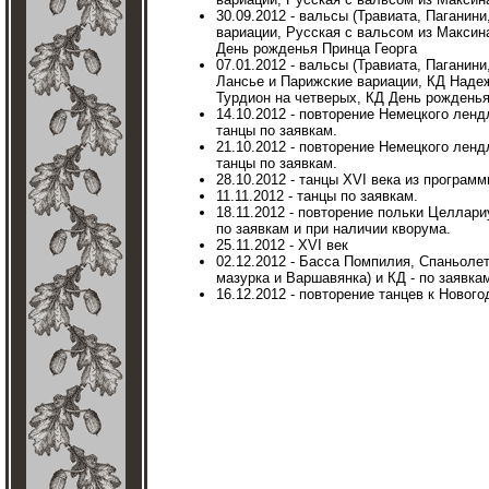
30.09.2012 - вальсы (Травиата, Паганин
вариации, Русская с вальсом из Максин
День рожденья Принца Георга
07.01.2012 - вальсы (Травиата, Паганин
Лансье и Парижские вариации, КД Надеж
Турдион на четверых, КД День рожденья 
14.10.2012 - повторение Немецкого лен
танцы по заявкам.
21.10.2012 - повторение Немецкого лен
танцы по заявкам.
28.10.2012 - танцы XVI века из програм
11.11.2012 - танцы по заявкам.
18.11.2012 - повторение польки Целлар
по заявкам и при наличии кворума.
25.11.2012 - XVI век
02.12.2012 - Басса Помпилия, Спаньолет
мазурка и Варшавянка) и КД - по заявка
16.12.2012 - повторение танцев к Новог