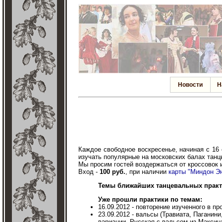
Новости
Н
Каждое свободное воскресенье, начиная с 16 с
изучать популярные на московских балах танц
Мы просим гостей воздержаться от кроссовок 
Вход -
100 руб.
, при наличии
карты "Миндон Э
Темы ближайших танцевальных практ
Уже прошли практики по темам:
16.09.2012 - повторение изученного в п
23.09.2012 - вальсы (Травиата, Паганин
вариации, Русская с вальсом из Максин