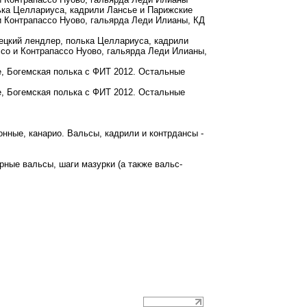
олька Целлариуса, кадрили Лансье и Парижские
 и Контрапассо Нуово, гальярда Леди Илианы, КД
емецкий лендлер, полька Целлариуса, кадрили
ссо и Контрапассо Нуово, гальярда Леди Илианы,
е, Богемская полька с ФИТ 2012. Остальные
е, Богемская полька с ФИТ 2012. Остальные
онные, канарио. Вальсы, кадрили и контрдансы -
рные вальсы, шаги мазурки (а также вальс-