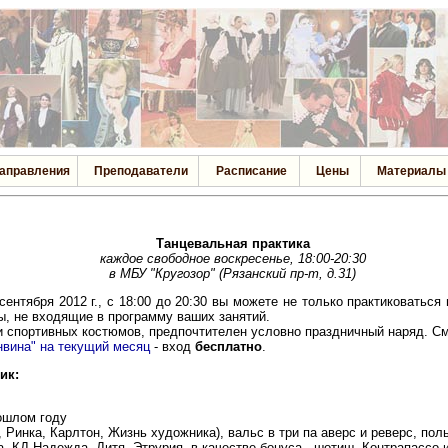
аправления
Преподаватели
Расписание
Цены
Материалы
Танцевальная практика
каждое свободное воскресенье, 18:00-20:30
в МБУ "Кругозор" (Рязанский пр-т, д.31)
ентября 2012 г., с 18:00 до 20:30 вы можете не только практиковаться
ы, не входящие в программу ваших занятий.
и спортивных костюмов, предпочтителен условно праздничный наряд. С
нвина" на текущий месяц
- вход
бесплатно
.
ик:
рошлом году
и, Ринка, Карлтон, Жизнь художника), вальс в три па аверс и реверс, п
а, КД Надежда, Дитя, Этрурия, в качестве бонуса - шотиш, Контрапассо