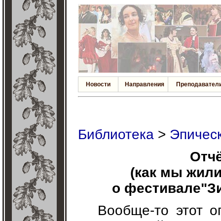
Новости
Направления
Преподавател
Библиотека
>
Эпичес
Отчё
(как мы жили
о фестивале"Зи
Вообще-то этот о