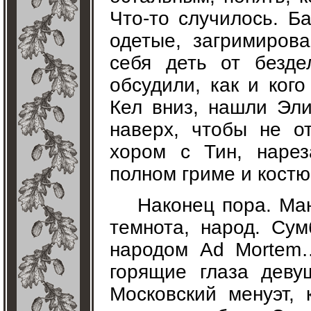
Что-то случилось. Б
одетые, загримирова
себя деть от безде
обсудили, как и ког
Кел вниз, нашли Эл
наверх, чтобы не от
хором с Тин, нарез
полном гриме и костю
Наконец пора. Ман
темнота, народ. Сум
народом Ad Mortem…
горящие глаза девуш
Московский менуэт,