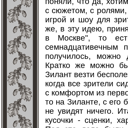
поняли, что да, хоти
с сюжетом, с ролями,
игрой и шоу для зри
же, в эту идею, прин
в Москве", то ес
семнадцативечным п
получилось, можно 
Кратко же можно бы
Зилант везти бесполе
когда все зрители с
с комфортом из перво
то на Зиланте, с его
не увидят ничего. И
кусочки - сценки, х