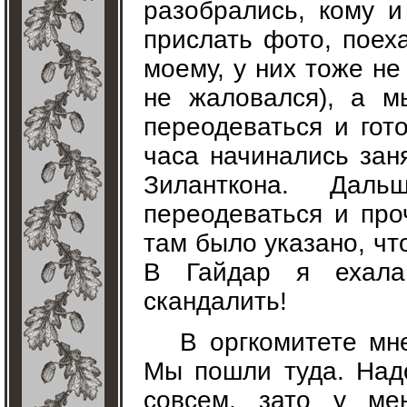
разобрались, кому и
прислать фото, поех
моему, у них тоже не
не жаловался), а м
переодеваться и гото
часа начинались заня
Зиланткона. Даль
переодеваться и про
там было указано, чт
В Гайдар я ехала
скандалить!
В оргкомитете мн
Мы пошли туда. Надо
совсем, зато у ме