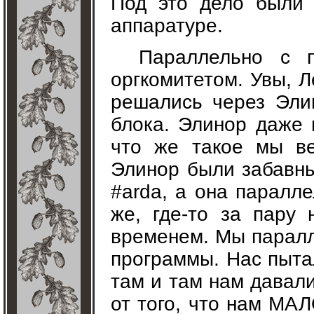
Под это дело были
аппаратуре.
Параллельно с 
оргкомитетом. Увы, 
решались через Элин
блока. Элинор даже 
что же такое мы ве
Элинор были забавны
#arda, а она паралле
же, где-то за пару
временем. Мы паралл
программы. Нас пытал
там и там нам давал
от того, что нам МА