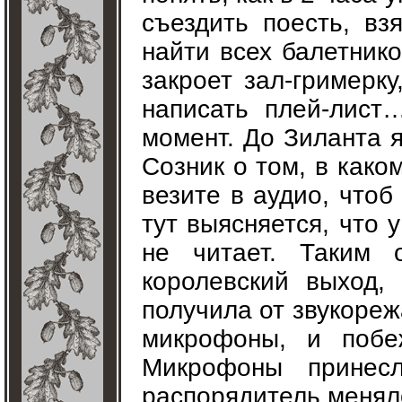
съездить поесть, вз
найти всех балетнико
закроет зал-гримерку
написать плей-лист
момент. До Зиланта 
Созник о том, в како
везите в аудио, чтоб
тут выясняется, что 
не читает. Таким 
королевский выход,
получила от звукореж
микрофоны, и побе
Микрофоны принес
распорядитель менялс