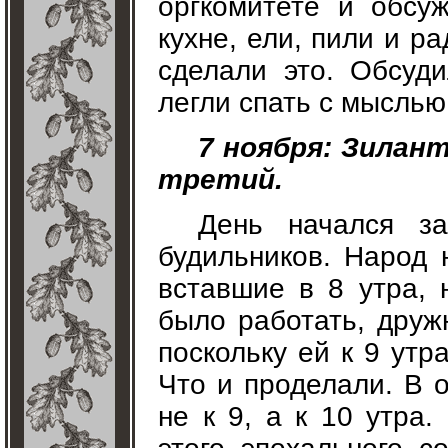
оргкомитете и обсу
кухне, ели, пили и р
сделали это. Обсуд
легли спать с мыслью 
7 ноября: Зилант
третий.
День начался з
будильников. Народ 
вставшие в 8 утра, 
было работать, друж
поскольку ей к 9 утр
Что и проделали. В 
не к 9, а к 10 утра