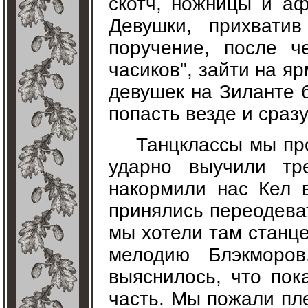
скотч, ножницы и а
Девушки, прихвати
поручение, после ч
часиков", зайти на я
девушек на Зиланте 
попасть везде и сразу
Танцклассы мы про
ударно выучили тр
накормили нас Кел 
принялись переодеват
мы хотели там станце
мелодию Блэкморо
выяснилось, что пок
часть. Мы пожали пле