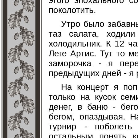
этого эпохального с
поколотить.
Утро было забавн
таз салата, ходил
холодильник. К 12 ч
Леге Артис. Тут то м
заморочка - я пере
предыдущих дней - я 
На концерт я поп
только на кусок сем
денег, в баню - бег
бегом, опаздывая. 
турнир - поболеть
остальным, понять, к