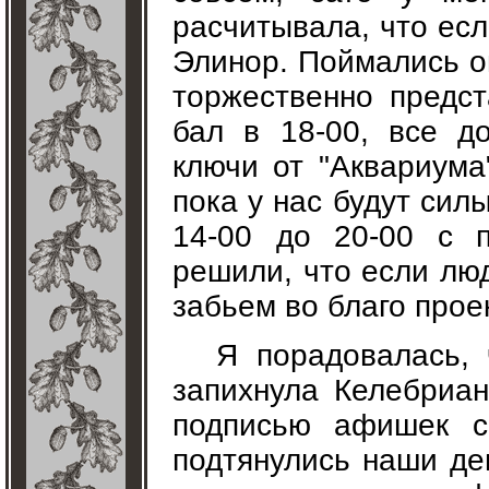
расчитывала, что есл
Элинор. Поймались он
торжественно предст
бал в 18-00, все д
ключи от "Аквариума
пока у нас будут сил
14-00 до 20-00 с 
решили, что если лю
забьем во благо прое
Я порадовалась, 
запихнула Келебриа
подписью афишек с
подтянулись наши де