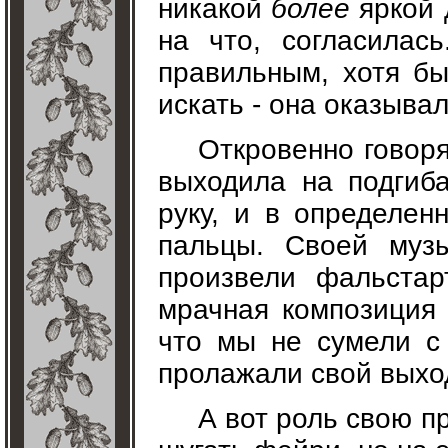
никакой
более
яркой 
на что, согласилас
правильным, хотя бы
искать - она оказывал
Откровенно говоря
выходила на подгиб
руку, и в определен
пальцы. Своей муз
произвели фальстар
мрачная композиция 
что мы не сумели с
пролажали свой выхо
А вот роль свою п