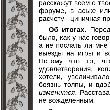
расскажут всем о тво
форуме, в аське ил
расчету - циничная п
Об итогах
. Пере
было, как у нас гово
а не послать ли мне 
выезды на игры и в
Потому что то, чт
удовлетворения, ко
хотели, увеличивал
боязнь толпы, и вдо
изменится
. Расстав
не вожделенным.