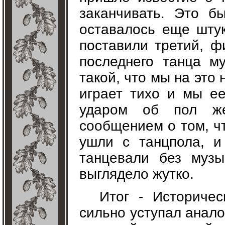
заканчивать. Это б
оставалось еще штук
поставили третий, ф
последнего танца м
такой, что мы на это
играет тихо и мы е
ударом об пол же
сообщением о том, ч
ушли с танцпола, и
танцевали без музы
выглядело жутко.
Итог - Историче
сильно уступал анало