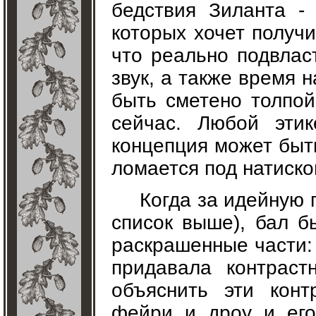
бедствия Зиланта -
которых хочет получи
что реально подвласт
звук, а также время 
быть сметено толпой
сейчас. Любой эти
концепция может быт
ломается под натиско
Когда за идейную 
список выше), бал б
раскрашенные части:
придавала контраст
объяснить эти конт
фейри и дроу и ег