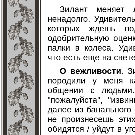
Зилант меняет 
ненадолго. Удивител
которых ждешь по
одобрительную оценк
палки в колеса. Уди
что есть еще на свет
О вежливости
. З
породили у меня к
общении с людьми.
"пожалуйста", "извин
далее из банального 
не произнесешь эти
обидятся / уйдут в уг