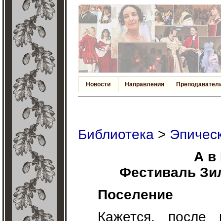
Новости
Направления
Преподавател
Библиотека
>
Эпичес
А в
Фестиваль Зил
Поселение
Кажется, после