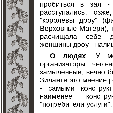
пробиться в зал 
расступались. озж
"королевы дроу" (ф
Верховные Матери), п
расчищала себе д
женщины дроу - нали
О людях
. У ме
организаторы чего
замыленные, вечно б
Зиланте это мнение р
- самыми конструк
наименее констр
"потребители услуги".