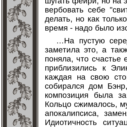
шугать фейри, но на 
вербовать себе "сви
делать, но как тольк
время - надо было из
…На пустую сере
заметила это, а так
поняла, что счастье 
приблизились к Эли
каждая на свою сто
собирался дом Бэнр,
композиция была за
Кольцо сжималось, му
апокалипсиса, заме
Идиотичность ситуа