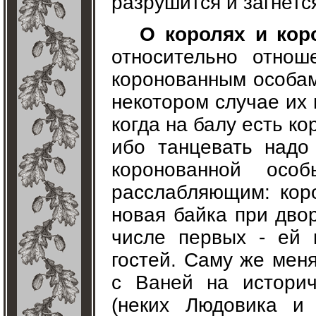
разрушится и загнетс
О королях и кор
относительно отнош
коронованным особам
некотором случае их
когда на балу есть ко
ибо танцевать надо
коронованной ос
расслабляющим: коро
новая байка при дво
числе первых - ей 
гостей. Саму же мен
с Ваней на истори
(неких Людовика и