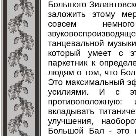
Большого Зилантовско
заложить этому ме
совсем немно
звуковоспроизвод
танцевальной музыки
который умеет с э
паркетник к определ
людям о том, что Бол
Это максимальный эф
усилиями. И с эт
противоположную:
вкладывать титаниче
улучшения, наоборо
Большой Бал - это 