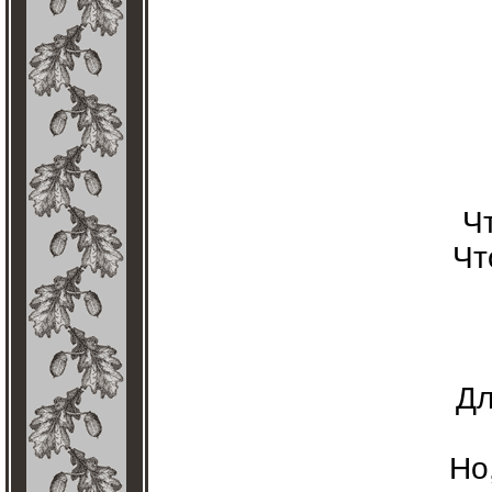
Ч
Чт
Дл
Но