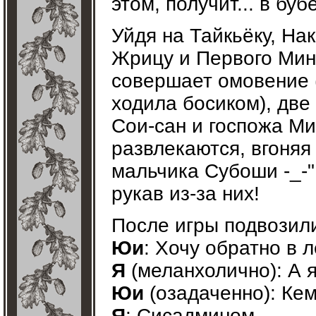
этом, получит... в буб
Уйдя на Тайкьёку, На
Жрицу и Первого Мин
совершает омовение (м
ходила босиком), две
Сои-сан и госпожа Ми
развлекаются, вгоняя
мальчика Субоши -_-
рукав из-за них!
После игры подвозил
Юи
: Хочу обратно в л
Я
(меланхолично): А я 
Юи
(озадаченно): Ке
Я
: Сисадмином...