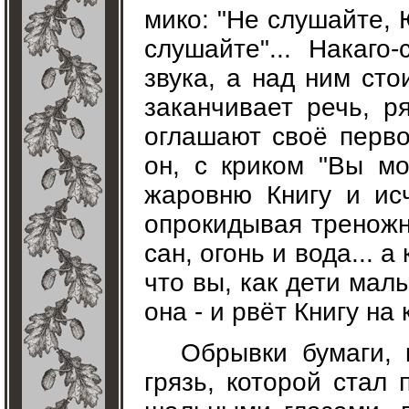
мико: "Не слушайте, 
слушайте"... Накаго
звука, а над ним сто
заканчивает речь, р
оглашают своё перво
он, с криком "Вы мо
жаровню Книгу и исч
опрокидывая треножни
сан, огонь и вода... а
что вы, как дети мал
она - и рвёт Книгу на 
Обрывки бумаги, 
грязь, которой стал