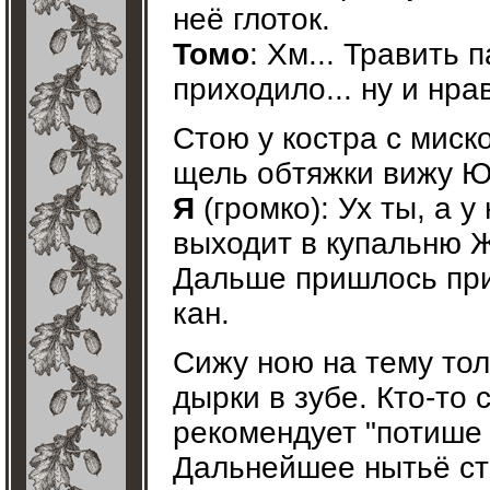
неё глоток.
Томо
: Хм... Травить 
приходило... ну и нра
Стою у костра с миск
щель обтяжки вижу Ю
Я
(громко): Ух ты, а у
выходит в купальню 
Дальше пришлось приг
кан.
Сижу ною на тему тол
дырки в зубе. Кто-то 
рекомендует "потише
Дальнейшее нытьё ст