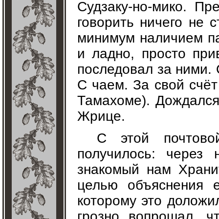
Судзаку-но-мико. П
говорить ничего не с
минимум наличием пал
и ладно, просто пр
последовал за ними. 
С чаем. За свой счёт
Тамахоме). Дождался
Жрице.
С этой почтово
получилось: через 
знакомый нам Храни
целью объяснения е
которому это доложи
грозно вопрошал, ч