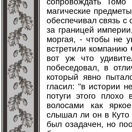
сопровождать Томо 
магические предметы,
обеспечивал связь с 
за границей империи,
моргая, - чтобы не 
встретили компанию С
вот уж что удивит
побеседовал, в отл
который явно пыталс
гласил: "в истории н
потуги этого плохо 
волосами как ярко
слышал ли он в Куто
был озадачен, но по