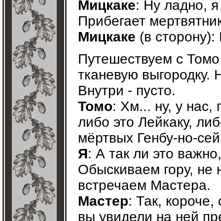
Мицкаке
: Ну ладно, я
Прибегает мертвятник
Мицкаке
(в сторону):
Путешествуем с Томо
тканевую выгородку. Н
Внутри - пусто.
Томо
: Хм... ну, у нас
либо это Лейкаку, либ
мёртвых Генбу-но-се
Я
: А так ли это важно
Обыскиваем гору, не 
встречаем Мастера.
Мастер
: Так, короче
вы увидели на ней пр