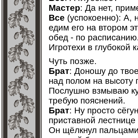
Мастер
: Да нет, при
Все
(успокоенно): А, 
едим его на втором э
обед - по расписанию
Игротехи в глубокой 
Чуть позже.
Брат
: Доношу до твое
над полом на высоту 
Послушно взмываю куд
требую пояснений.
Брат
: Ну просто сёгу
приставной лестнице 
Он щёлкнул пальцами