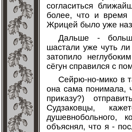
согласиться ближай
более, что и время
Жрицей было уже назн
Дальше - больш
шастали уже чуть ли
затопило неглубоки
сёгун справился с по
Сейрю-но-мико в т
она сама понимала, 
приказу?) отправи
Судзаковцы, каж
душевнобольного, к
объяснял, что я - по