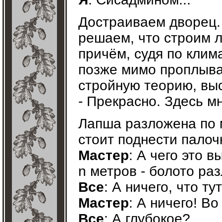
Достраиваем дворец. 
решаем, что строим 
причём, судя по клима
позже мимо проплыва
стройную теорию, вы
- Прекрасно. Здесь мн
Лапша разложена по 
стоит поднести палочки
Мастер
: А чего это в
n метров - болото ра
Все
: А ничего, что ту
Мастер
: А ничего! В
Все
: А глубокое?