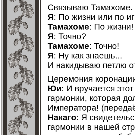
Связываю Тамахоме.
Я
: По жизни или по и
Тамахоме
: По жизни!
Я
: Точно?
Тамахоме
: Точно!
Я
: Ну как знаешь...
И накидываю петлю от
Церемония коронации
Юи
: И вручается это
гармонии, которая до
Императора! (передаё
Накаго
: Я свидетель
гармонии в нашей стр