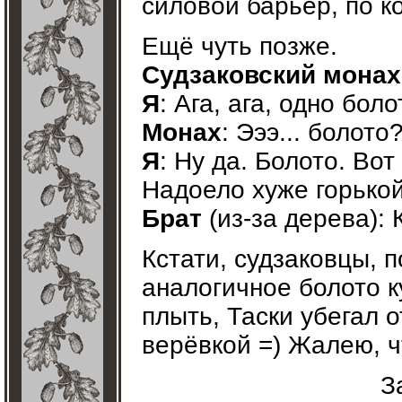
силовой барьер, по к
Ещё чуть позже.
Судзаковский монах
Я
: Ага, ага, одно боло
Монах
: Эээ... болото
Я
: Ну да. Болото. Во
Надоело хуже горькой 
Брат
(из-за дерева): 
Кстати, судзаковцы, 
аналогичное болото к
плыть, Таски убегал 
верёвкой =) Жалею, чт
З