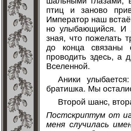
шальными глазами, 
птиц и заново при
Император наш встаёт
но улыбающийся. И 
зная, что пожелать т
до конца связаны 
проводить здесь, а 
Вселенной.
Аники улыбается
братишка. Мы осталис
Второй шанс, втор
Постскриптум от иг
меня случилась име