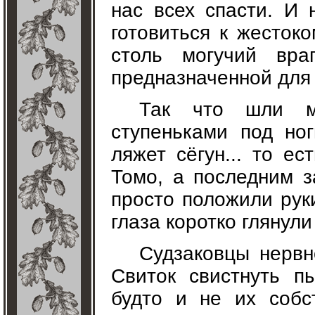
нас всех спасти. И
готовиться к жесток
столь могучий вра
предназначенной для 
Так что шли м
ступеньками под но
ляжет сёгун... то е
Томо, а последним з
просто положили руки
глаза коротко глянули
Судзаковцы нервн
Свиток свистнуть п
будто и не их собс