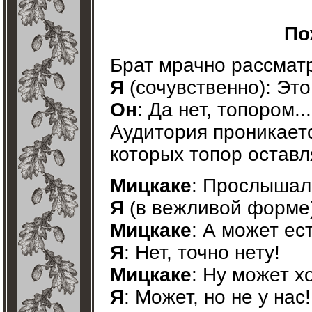
По
Брат мрачно рассмат
Я
(сочувственно): Это
Он
: Да нет, топором...
Аудитория проникает
которых топор остав
Мицкаке
: Прослышал 
Я
(в вежливой форме):
Мицкаке
: А может ес
Я
: Нет, точно нету!
Мицкаке
: Ну может х
Я
: Может, но не у нас!