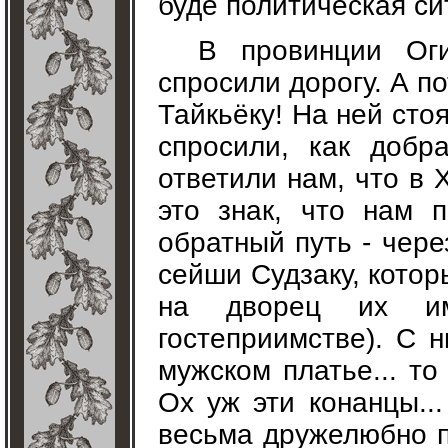
буде политическая си
В провинции Ог
спросили дорогу. А п
Тайкьёку! На ней сто
спросили, как добр
ответили нам, что в 
это знак, что нам 
обратный путь - чере
сейши Судзаку, котор
на дворец их имп
гостеприимстве). С 
мужском платье... то
Ох уж эти конанцы..
весьма дружелюбно п