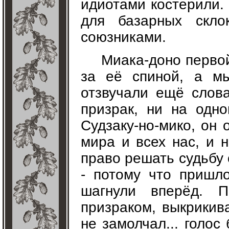
идиотами костерили. 
для базарных скло
союзниками.
Миака-доно первой
за её спиной, а мы
отзвучали ещё слова
призрак, ни на одно
Судзаку-но-мико, он
мира и всех нас, и 
право решать судьбу
- потому что пришл
шагнули вперёд. 
призраком, выкрикив
не замолчал... голо