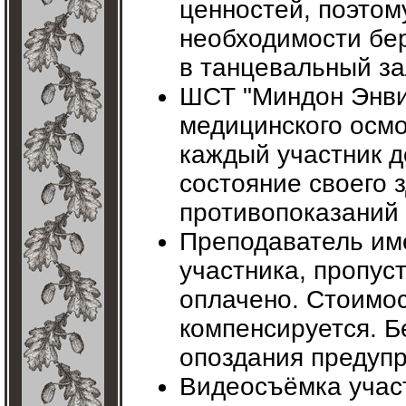
ценностей, поэтом
необходимости бер
в танцевальный за
ШСТ "Миндон Энвин
медицинского осмо
каждый участник 
состояние своего 
противопоказаний 
Преподаватель име
участника, пропус
оплачено. Стоимос
компенсируется. Б
опоздания предуп
Видеосъёмка уча