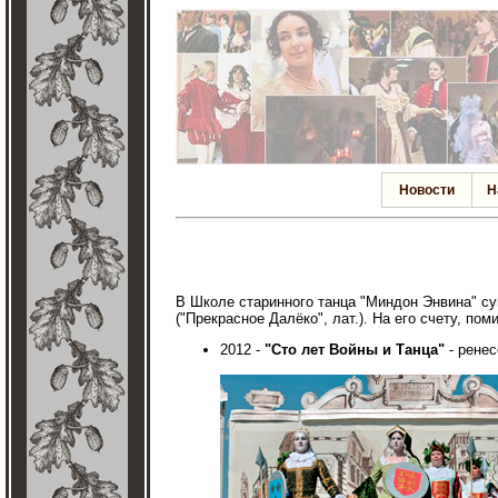
Новости
Н
В Школе старинного танца "Миндон Энвина" су
("Прекрасное Далёко", лат.). На его счету, п
2012 -
"Сто лет Войны и Танца"
- ренес