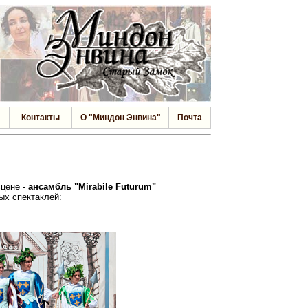
Контакты
О "Миндон Энвина"
Почта
сцене -
ансамбль "Mirabile Futurum"
ых спектаклей: