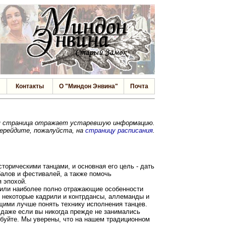
Контакты
О "Миндон Энвина"
Почта
я страница отражает устаревшую информацию.
перейдите, пожалуйста, на
страницу расписания
.
торическими танцами, и основная его цель - дать
балов и фестивалей, а также помочь
 эпохой.
х или наиболее полно отражающие особенности
с, некоторые кадрили и контрдансы, аллеманды и
щими лучше понять технику исполнения танцев.
 даже если вы никогда прежде не занимались
робуйте. Мы уверены, что на нашем традиционном