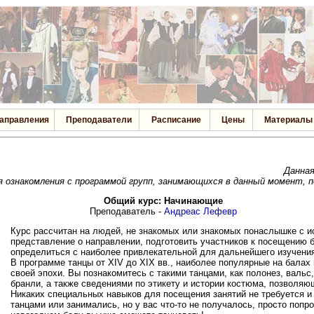
аправления
Преподаватели
Расписание
Цены
Материалы
Данна
я ознакомления с программой групп, занимающихся в данный момент, 
Общий курс: Начинающие
Преподаватель -
Андреас Лефевр
Курс рассчитан на людей, не знакомых или знакомых понаслышке с ис
представление о направлении, подготовить участников к посещению 
определиться с наиболее привлекательной для дальнейшего изучения
В программе танцы от XIV до XIX вв., наиболее популярные на бала
своей эпохи. Вы познакомитесь с такими танцами, как полонез, валь
бранли, а также сведениями по этикету и истории костюма, позволяю
Никаких специальных навыков для посещения занятий не требуется и
танцами или занимались, но у вас что-то не получалось, просто поп