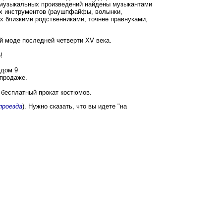
ы музыкальных произведений найдены музыкантами
ых инструментов (раушпфайфы, волынки,
их близкими родственниками, точнее правнуками,
й моде последней четверти XV века.
!
 дом 9
 продаже.
и бесплатный прокат костюмов.
проезда
). Нужно сказать, что вы идете "на