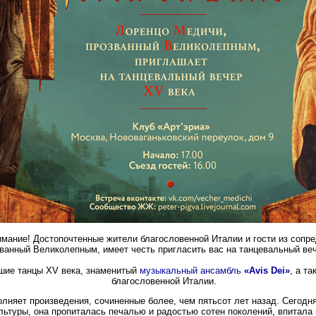
имание! Достопочтенные жители благословенной Италии и гости из сопр
ванный Великолепным, имеет честь пригласить вас на танцевальный ве
шие танцы XV века, знаменитый
музыкальный ансамбль
«Avis Dei»
, а т
благословенной Италии.
лняет произведения, сочиненные более, чем пятьсот лет назад. Сегодня
льтуры, она пропиталась печалью и радостью сотен поколений, впитала