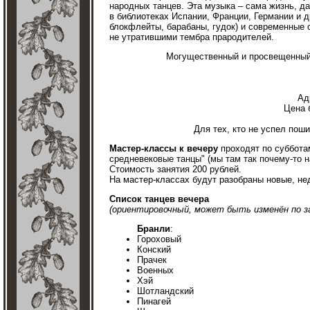
народных танцев. Эта музыка – сама жизнь, 
в библиотеках Испании, Франции, Германии и
блокфлейты, барабаны, гудок) и современные 
не утратившими тембра прародителей.
Могущественный и просвещенный 
Ад
Цена 
Для тех, кто не успел пош
Мастер-классы к вечеру
проходят по субботам
средневековые танцы" (мы там так почему-то 
Стоимость занятия 200 рублей.
На мастер-классах будут разобраны новые, не
Список танцев вечера
(ориентировочный, может быть изменён по з
Бранли
:
Гороховый
Конский
Прачек
Военных
Хэй
Шотландский
Пинагей