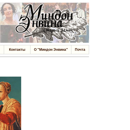
Контакты
О "Миндон Энвина"
Почта