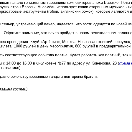
давшая начало гениальным творениям композиторов эпохи Барокко. Нот
 других стран Европы. Ансамбль использует копии старинных музыкальн
оркестровые инструменты (гобой, английский рожок), которые являются 
сеньор, устраивающий вечер, надеется, что гости оденутся по новейше
Обратите внимание, что вечер пройдет в новом великолепном палаццо
рес проведения: Клуб «Арт'эриа», Москва, Нововаганьковский переулок,
билета: 1000 рублей в день мероприятия, 800 рублей в предварительной
ить соответствующее событию платье, будет работать как платный, так 
 с 14:00 до 16:00 в библиотеке №77 по адресу ул.Коненкова, 23 (
схема 
называемся).
давно реконструированные танцы и повторены бранли.
аявкам гостей)