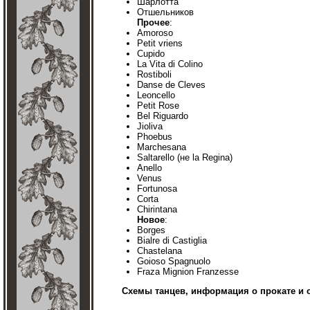
Шарлотта
Отшельников
Прочее
:
Amoroso
Petit vriens
Cupido
La Vita di Colino
Rostiboli
Danse de Cleves
Leoncello
Petit Rose
Bel Riguardo
Jioliva
Phoebus
Marchesana
Saltarello (не la Regina)
Anello
Venus
Fortunosa
Corta
Chirintana
Новое
:
Borges
Bialre di Castiglia
Chastelana
Goioso Spagnuolo
Fraza Mignion Franzesse
Схемы танцев, информация о прокате и 