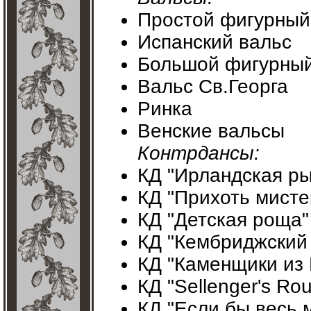
Простой фигурный
Испанский вальс
Большой фигурный
Вальс Св.Георга
Ринка
Венские вальсы
Контрдансы:
КД "Ирландская ры
КД "Прихоть мист
КД "Детская роща"
КД "Кембриджский
КД "Каменщики из
КД "Sellenger's Ro
КД "Если бы весь 