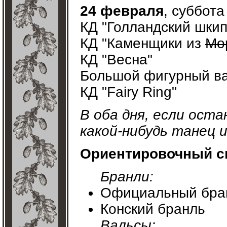
24 февраля
, суббота
КД "Голландский шкип
КД "Каменщики из
Мо
КД "Весна"
Большой фигурный в
КД "Fairy Ring"
В оба дня, если ост
какой-нибудь танец 
Ориентировочный сп
Бранли:
Официальный бра
Конский бранль
Вальсы: