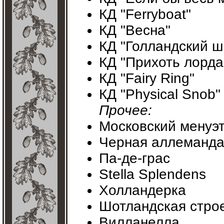
КД "Ferryboat"
КД "Весна"
КД "Голландский ш
КД "Прихоть лорда
КД "Fairy Ring"
КД "Physical Snob"
Прочее:
Московский менуэ
Черная аллеманд
Па-де-грас
Stella Splendens
Холландерка
Шотландская стро
Вилланелла