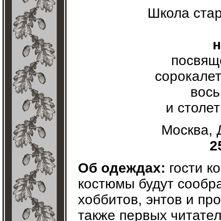
Школа ста
н
посвящ
сорокалет
вось
и столе
Москва, Д
2
Об одеждах:
гости к
костюмы будут сообра
хоббитов, энтов и пр
также первых читател