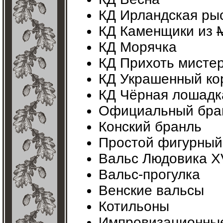
КД Ирландская ры
КД Каменщики из
КД Морячка
КД Прихоть мисте
КД Украшенный ко
КД Чёрная лошадк
Официальный бра
Конский бранль
Простой фигурный
Вальс Людовика X
Вальс-прогулка
Венские вальсы
Котильоны
Импровизационны