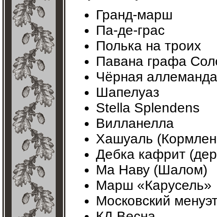
Гранд-марш
Па-де-грас
Полька на троих
Павана графа Сол
Чёрная аллеманд
Шапелуаз
Stella Splendens
Вилланелла
Хашуаль (Кормлен
Дебка кафрит (дер
Ма Наву (Шалом)
Марш «Карусель»
Московский менуэ
КД Весна