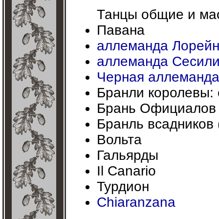
Танцы общие и ма
Павана
аллеманда Лорей
аллеманда Сесил
Черная аллеманд
Бранли королевы: 
Брань Официалов
Бранль всадников 
Вольта
Гальярды
Il Canario
Турдион
Chiaranzana