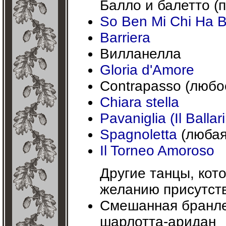
Балло и балетто (п
So Ben Mi Chi Ha 
Barriera
Вилланелла
Gloria d'Amore
Contrapasso (любо
Chiara stella
Pavaniglia (Il Ballar
Spagnoletta
(любая
Il Torneo Amoroso
Другие танцы, кот
желанию присутст
Смешанная бранле
шарлотта-аридан