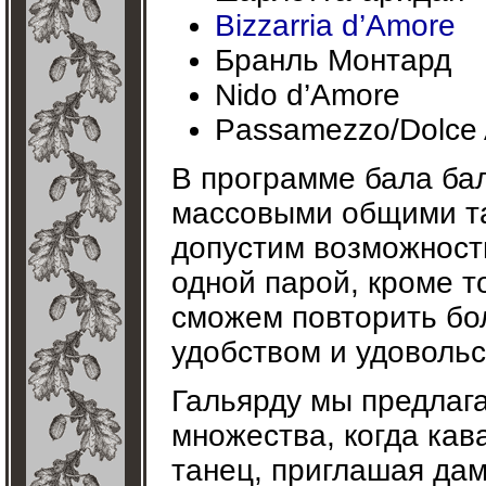
Bizzarria d’Amore
Бранль Монтард
Nido d’Amore
Passamezzo/Dolce
В программе бала бал
массовыми общими та
допустим возможност
одной парой, кроме т
сможем повторить бол
удобством и удоволь
Гальярду мы предлаг
множества, когда кав
танец, приглашая дам