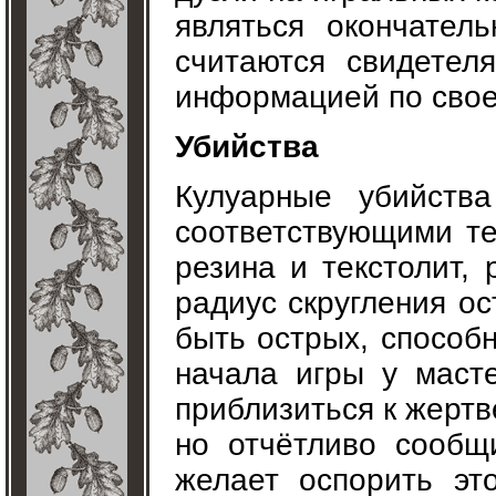
являться окончател
считаются свидетел
информацией по свое
Убийства
Кулуарные убийств
соответствующими те
резина и текстолит,
радиус скругления ос
быть острых, способ
начала игры у мас
приблизиться к жертв
но отчётливо сообщ
желает оспорить эт