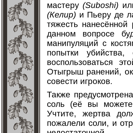
мастеру
(Suboshi)
или
(Келир)
и Пьеру де л
тяжесть нанесённой 
данном вопросе буд
манипуляций с костя
попытки убийства,
воспользоваться эт
Отыгрыш ранений, ок
совести игроков.
Также предусмотрена
соль (её вы можете
Учтите, жертва дол
пожалели соли, и от
недостаточной.