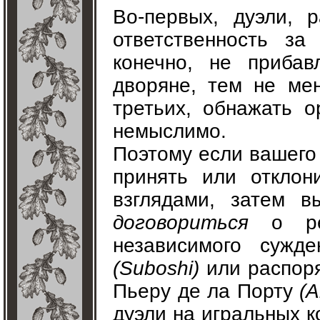
Во-первых, дуэли, 
ответственность за
конечно, не прибав
дворяне, тем не мен
третьих, обнажать 
немыслимо.
Поэтому если вашего
принять или отклон
взглядами, затем 
договориться
о рез
независимого сужд
(Suboshi)
или распор
Пьеру де ла Порту
(А
дуэли на игральных к