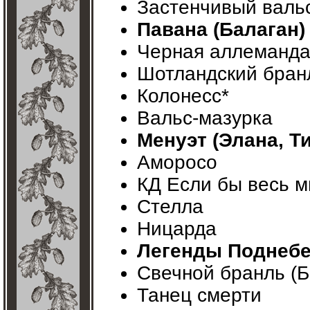
Застенчивый валь
Павана (Балаган)
Черная аллеманд
Шотландский бранл
Колонесс*
Вальс-мазурка
Менуэт (Элана, Т
Аморосо
КД Если бы весь м
Стелла
Ницарда
Легенды Поднебес
Свечной бранль (Б
Танец смерти