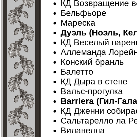
КД Возвращение в
Бельфьоре
Мареска
Дуэль (Ноэль, Ке
КД Веселый парен
Аллеманда Лорейн
Конский бранль
Балетто
КД Дыра в стене
Вальс-прогулка
Barriera (Гил-Гал
КД Дженни собирае
Сальтарелло ла Р
Виланелла