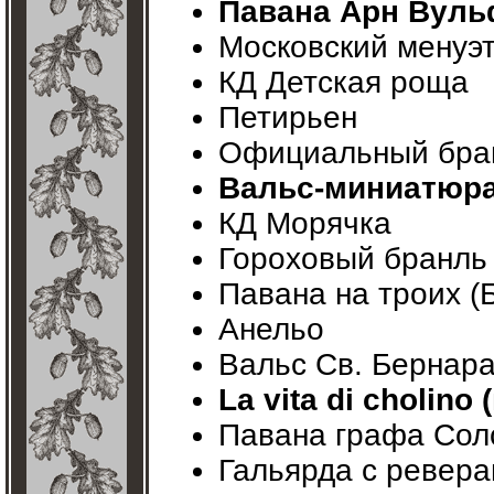
Павана Арн Вульф
Московский менуэ
КД Детская роща
Петирьен
Официальный бра
Вальс-миниатюра 
КД Морячка
Гороховый бранль
Павана на троих (
Анельо
Вальс Св. Бернар
La vita di cholino
Павана графа Сол
Гальярда с ревера