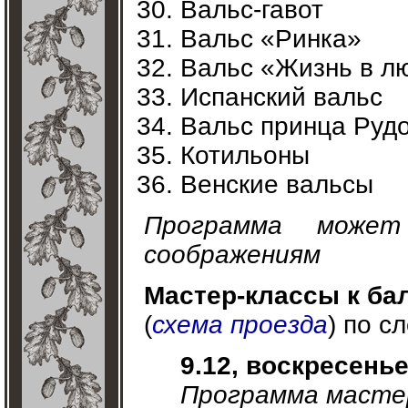
Вальс-гавот
Вальс «Ринка»
Вальс «Жизнь в л
Испанский вальс
Вальс принца Руд
Котильоны
Венские вальсы
Программа может
соображениям
Мастер-классы к ба
(
схема проезда
) по 
9.12, воскресень
Программа мастер