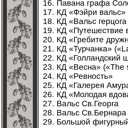
Павана графа Сол
КД «Фэйри вальс» (
КД «Вальс герцога
КД «Путешествие 
КД «Гребите дружн
КД «Турчанка» («La
КД «Голландский 
КД «Весна» («The s
КД «Ревность»
КД «Галерея Амура
КД «Молодая вдов
Вальс Св.Георга
Вальс Св.Бернара
Большой фигурный