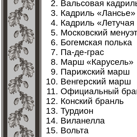
Вальсовая кадрил
Кадриль «Лансье» 
Кадриль «Летучая
Московский менуэ
Богемская полька
Па-де-граc
Марш «Карусель»
Парижский марш
Венгерский марш
Официальный бра
Конский бранль
Турдион
Виланелла
Вольта