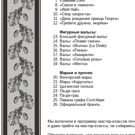
«Зимний сон»
«Свечи в темноте»
«Well Hall»
«Cбор хвороста»
«День рождения принца Георга»
«Гребите дружно, моряки»
Фигурные вальсы:
Большой фигурный вальс
Вальс «Пламя свечи»
Вальс «Волна» (La Onde)
Вальс «Ринка»
Вальс «Акварели»
Вальс «Голубые розы»
Вальс «Мечта»
Марши и прочее:
Венгерский марш
Марш «Карусель»
Цыганская полька
Па-де-труа
Па-де-грас
Павана графа Солсбери
Официальный бранль
Мы включили в программу мастер-классов почт
и даже прийти на мастер-классы, не собираясь
Обратите внимание, что изучение вальса и пол