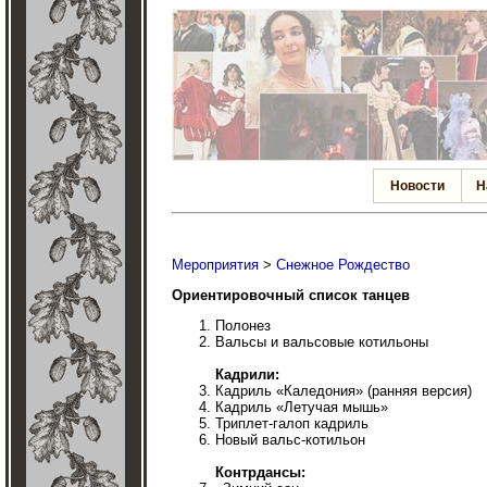
Новости
Н
Мероприятия
>
Снежное Рождество
Ориентировочный список танцев
Полонез
Вальсы и вальсовые котильоны
Кадрили:
Кадриль «Каледония» (ранняя версия)
Кадриль «Летучая мышь»
Триплет-галоп кадриль
Новый вальс-котильон
Контрдансы: