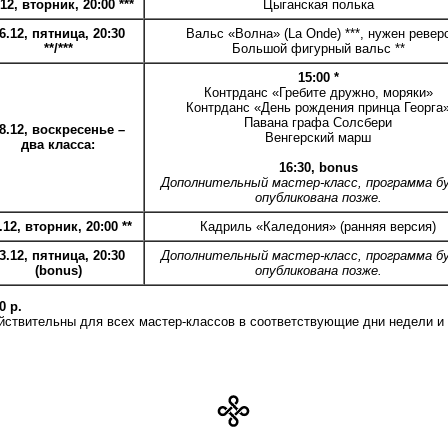
.12, вторник, 20:00 ***
Цыганская полька
6.12, пятница, 20:30
Вальс «Волна» (La Onde) ***, нужен ревер
**/***
Большой фигурный вальс **
15:00 *
Контрданс «Гребите дружно, моряки»
Контрданс «День рождения принца Георга
Павана графа Солсбери
8.12, воскресенье –
Венгерский марш
два класса:
16:30, bonus
Дополнительный мастер-класс, программа б
опубликована позже.
.12, вторник, 20:00 **
Кадриль «Каледония» (ранняя версия)
3.12, пятница, 20:30
Дополнительный мастер-класс, программа б
(bonus)
опубликована позже.
0 р.
йствительны для всех мастер-классов в соответствующие дни недели и