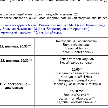
и шассе и падебасков, может понадобиться мозг :)))
жет потребоваться знание шагов кадрили, польки или мазурки, знание ре
ом зале по адресу Малый Ивановский пер. д.11/6с1 (ст.м. Китай-город)
у Большая Никитская, 43 (ст.м. Баррикадная или Арбатская)
 Армянский переулок, 7 (ст.м. Китай-город)
Контрданс «Сбор хвороста»
Вальс «Акварели»
.12, пятница, 20:30 **
Вальс «Мечта»
Вальс «Пламя свечи»
Триплет-галоп кадриль
.12, пятница, 20:30 **
Новый вальс-котильон
15:00 *
Контрданс «Свечи в темноте»
Контрданс «Well Hall»
Контрданс «Зимний сон»
1.12, воскресенье –
Полонез (шаг и базовые фигуры)
два класса:
16:30 **/*
Вальс «Ринка» **
Вальс «Голубые розы»**
Кадриль «Летучая мышь»*