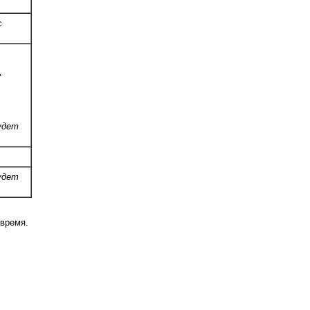
с
»
удет
удет
 время.