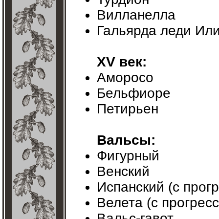
Вилланелла
Гальярда леди Ил
XV век:
Аморосо
Бельфиоре
Петирьен
Вальсы:
Фигурный
Венский
Испанский (с прог
Велета (с прогрес
Вальс-гавот