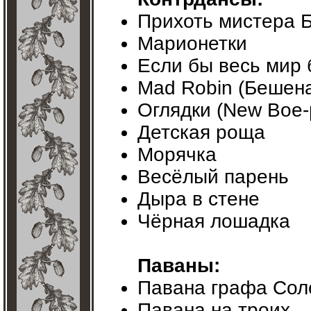
Прихоть мистера 
Марионетки
Если бы весь мир 
Mad Robin (Бешен
Оглядки (New Boe-
Детская роща
Морячка
Весёлый парень
Дыра в стене
Чёрная лошадка
Паваны:
Павана графа Сол
Павана на троих