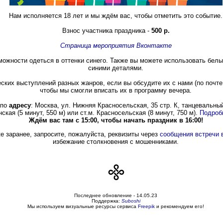
Нам исполняется 18 лет и мы ждём вас, чтобы отметить это событие.
Взнос участника праздника -
500 р.
Страница мероприятия Вконтакте
можности одеться в оттенки синего. Также вы можете использовать белый
синими деталями.
ских выступлений разных жанров, если вы обсудите их с нами (по почт
чтобы мы смогли вписать их в программу вечера.
 по
адресу
: Москва, ул. Нижняя Красносельская, 35 стр. К, танцевальный
ская (5 минут, 550 м) или ст.м. Красносельская (8 минут, 750 м).
Подроб
Ждём вас там с 15:00, чтобы начать праздник в 16:00!
ке заранее, запросите, пожалуйста, реквизиты через
сообщения встречи 
избежание столкновения с мошенниками.
Последнее обновление -
14.05.23
Поддержка:
Suboshi
Мы используем визуальные ресурсы сервиса
Freepik
и рекомендуем его!