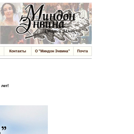
Контакты
О "Миндон Энвина"
Почта
 лет!