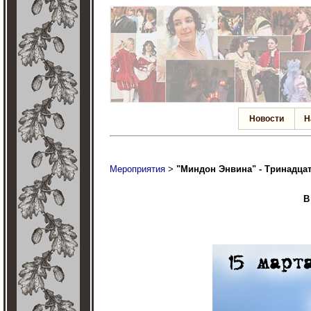
Новости
Н
Мероприятия
>
"Миндон Энвина" - Тринадцат
В