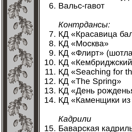
Вальс-гавот
Контрдансы:
КД «Красавица ба
КД «Москва»
КД «Флирт» (шотла
КД «Кембриджский
КД «Seaching for t
КД «The Spring»
КД «День рождень
КД «Каменщики из
Кадрили
Баварская кадрил