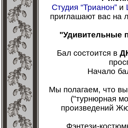
Студия “Трианон”
и
приглашают вас на 
"Удивительные п
Бал состоится в
Д
просп
Начало бал
Мы полагаем, что вы
("турнюрная мо
произведений Жю
Фэнтези-костюм