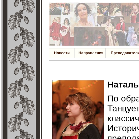
Новости
Направления
Преподавател
Наталь
По обр
Танцует
классич
Историч
препода