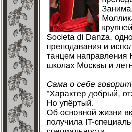
Занима
Моллика
крупне
Societa di Danza, од
преподавания и испол
танцем направления 
школах Москвы и летн
Сама о себе говорит
"Характер добрый, о
Но упёртый.
Об основной жизни вк
получила IT-специаль
специальности.